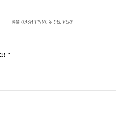
評價 (0)
SHIPPING & DELIVERY
XS】”