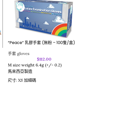
“Peace” 乳膠手套 (無粉 – 100隻/盒)
Converex 可
隻/盒)
手套 gloves
$
112.00
手套 gloves
,
診所
M size weight 6.4g (+/- 0.2)
醫護用品 Medical
馬來西亞製造
$
158
(如有需要，
尺寸:
XS 加細碼
Converex
環保可降解、醫
一次性手套，適
工業等多場景。
材質
：100%