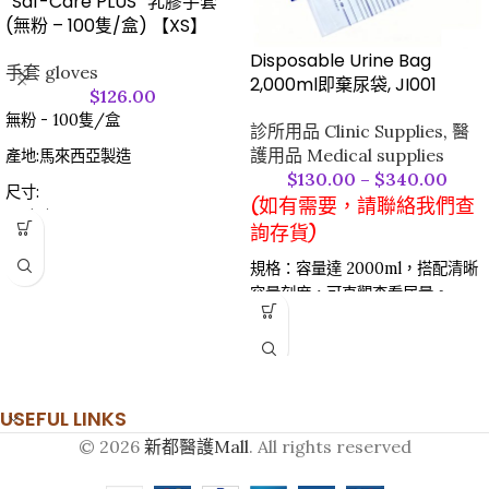
“Saf-Care PLUS” 乳膠手套
(無粉 – 100隻/盒) 【XS】
Disposable Urine Bag
手套 gloves
2,000ml即棄尿袋, JI001
$
126.00
無粉 - 100隻/盒
診所用品 Clinic Supplies
,
醫
護用品 Medical supplies
產地:馬來西亞製造
$
130.00
–
$
340.00
尺寸:
(如有需要，請聯絡我們查
XS 加細碼
詢存貨)
規格：容量達 2000ml，搭配清晰
容量刻度，可直觀查看尿量。​
材質與安全：採用醫用級耐用材質
製成，經環氧乙烷滅菌，流體通路
無菌，且不含天然橡膠乳膠，降低
過敏風險。​
USEFUL LINKS
關鍵設計：​
© 2026
新都醫護Mall
. All rights reserved
內置抗反流閥，能有效防止尿液倒