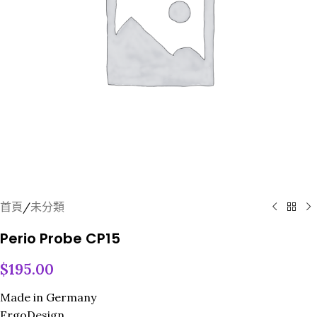
首頁
/
未分類
Perio Probe CP15
$
195.00
Made in Germany
ErgoDesign