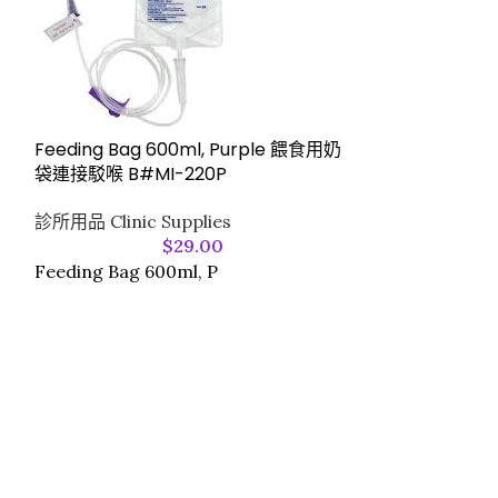
Feeding Bag 600ml, Purple 餵食用奶
袋連接駁喉 B#MI-220P
JMS – Mini Vo
(Luer Lock & 
診所用品 Clinic Supplies
$
29.00
JMS 產品
,
診所用品
Feeding Bag 600ml, P
$
150
(如有需要，
醫療輸液輔件，
體傳輸，又稱「
連接注射器、微
路徑且保證劑量
特點​及好處
-管徑細（內徑約 