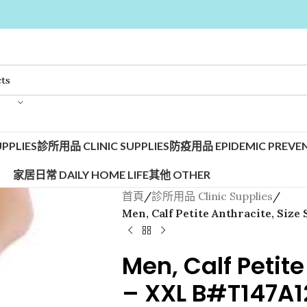
PPLIES
診所用品 CLINIC SUPPLIES
防疫用品 EPIDEMIC PREVEN
家居日常 DAILY HOME LIFE
其他 OTHER
首頁
/
診所用品 Clinic Supplies
/
Men, Calf Petite Anthracite, Size
Men, Calf Petite
– XXL B#T147A1