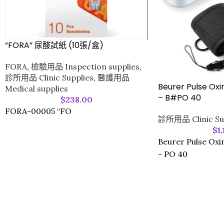
“FORA” 尿酸試紙 (10張/盒)
FORA
,
檢驗用品 Inspection supplies
,
診所用品 Clinic Supplies
,
醫護用品
Beurer Pulse Oxi
Medical supplies
– B#PO 40
$
238.00
FORA-00005 “FO
診所用品 Clinic Su
$
1
Beurer Pulse Oxi
- PO 40