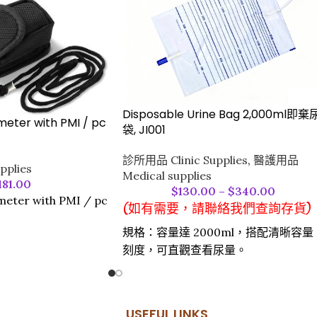
Disposable Urine Bag 2,000ml即棄
meter with PMI / pc
袋, JI001
診所用品 Clinic Supplies
,
醫護用品
pplies
Medical supplies
,181.00
$
130.00
–
$
340.00
meter with PMI / pc
(如有需要，請聯絡我們查詢存貨)
規格：容量達 2000ml，搭配清晰容量
刻度，可直觀查看尿量。​
材質與安全：採用醫用級耐用材質製
成，經環氧乙烷滅菌，流體通路無菌，
且不含天然橡膠乳膠，降低過敏風險。​
USEFUL LINKS