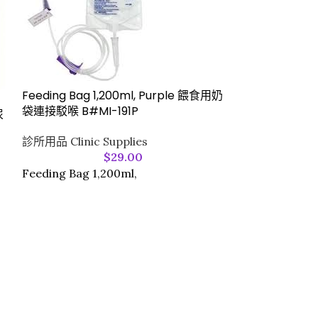
Feeding Bag 1,200ml, Purple 餵食用奶
袋連接駁喉 B#MI-191P
尿
Infrared The
JPD-FR202
診所用品 Clinic Supplies
$
29.00
診所用品 Clinic 
Feeding Bag 1,200ml,
Infrared Ther
FR202