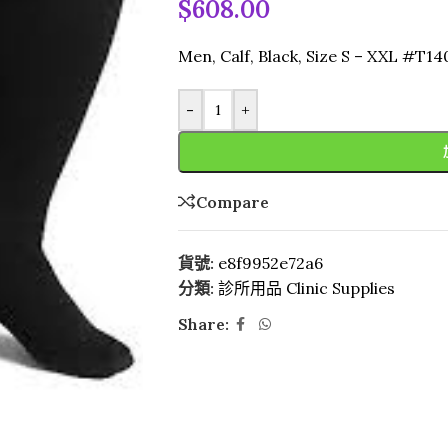
$
608.00
Men, Calf, Black, Size S – XXL #T14
-
+
Compare
貨號:
e8f9952e72a6
分類:
診所用品 Clinic Supplies
Share: