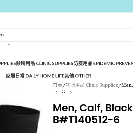
PPLIES
診所用品 CLINIC SUPPLIES
防疫用品 EPIDEMIC PREVEN
家居日常 DAILY HOME LIFE
其他 OTHER
首頁
/
診所用品 Clinic Supplies
/
Men,
Men, Calf, Black
B#T140512-6