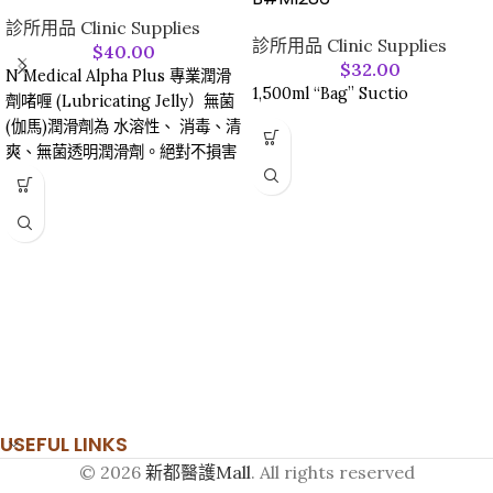
診所用品 Clinic Supplies
診所用品 Clinic Supplies
$
40.00
$
32.00
N Medical Alpha Plus 專業潤滑
1,500ml “Bag” Suctio
劑啫喱 (Lubricating Jelly）無菌
(伽馬)潤滑劑為 水溶性、 消毒、清
爽、無菌透明潤滑劑。絕對不損害
人體組織、 儀器、 適用於各種醫
療潤滑檢查如婦檢、肛檢及橡膠及
金屬等。
經加瑪射線消毒。兒科肛探潤滑、
以及女性陰道分泌不足、或配合安
全套/保險套使用（無避孕作
用）。
尺寸: 82g
USEFUL LINKS
© 2026
新都醫護Mall
. All rights reserved