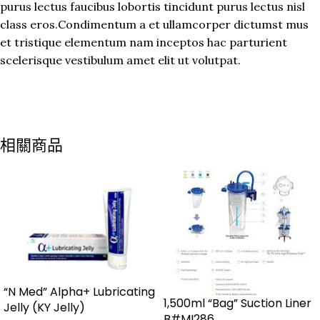
purus lectus faucibus lobortis tincidunt purus lectus nisl
class eros.Condimentum a et ullamcorper dictumst mus
et tristique elementum nam inceptos hac parturient
scelerisque vestibulum amet elit ut volutpat.
相關商品
“N Med” Alpha+ Lubricating
1,500ml “Bag” Suction Liner
Jelly (KY Jelly)
B#MI286