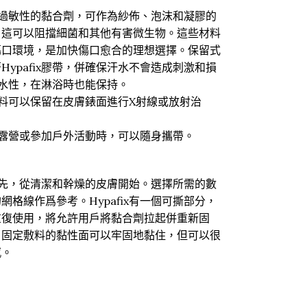
有低過敏性的黏合劑，可作為紗佈、泡沫和凝膠的
。這可以阻擋細菌和其他有害微生物。這些材料
傷口環境，是加快傷口愈合的理想選擇。保留式
ypafix膠帶，併確保汗水不會造成刺激和損
有防水性，在淋浴時也能保持。
留敷料可以保留在皮膚錶面進行X射線或放射治
，在露營或參加戶外活動時，可以隨身攜帶。
。首先，從清潔和幹燥的皮膚開始。選擇所需的數
格線作爲參考。Hypafix有一個可撕部分，
重復使用，將允許用戶將黏合劑拉起併重新固
。固定敷料的黏性面可以牢固地黏住，但可以很
感。