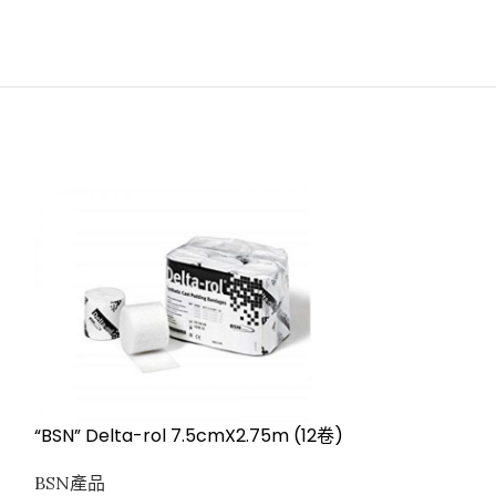
“BSN” Delta-rol 7.5cmX2.75m (12卷)
“BSN” Strapp
10m) A#
BSN產品