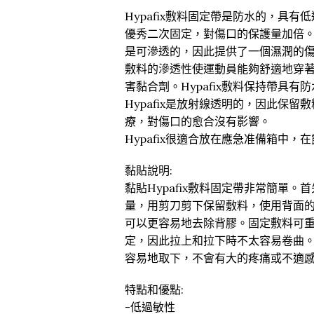
Hypafix敷料固定帶是防水的，具
優秀二次固定，對傷口的保護量加倍
是可滲透的，因此提供了一個濕潤的
敷料的滲透性使運動員能夠舒適地穿著H
害黏合劑。Hypafix敷料保持帶具
Hypafix是放射線透明的，因此保
療，對傷口的愈合沒有影響。
Hypafix很適合放在應急准備箱中
黏貼說明:
黏貼Hypafix敷料固定帶非常簡單
量，用剪刀剪下保留敷料，使用背面的網
可以更容易地去除背膠。固定敷料可
定，因此拉上和拉下時不太容易卷曲
容易地取下，不會有大的疼痛或不適
特點和優點:
-低過敏性