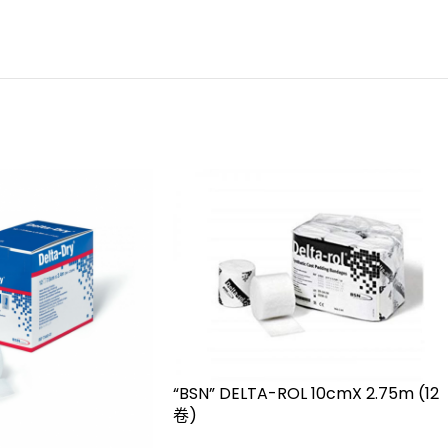
“BSN” DELTA-ROL 10cmX 2.75m (12
卷)