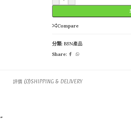
Compare
分類:
BSN產品
Share:
評價 (0)
SHIPPING & DELIVERY
”