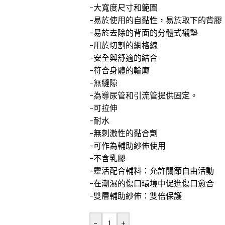
-大寬度尺寸和範圍
-易於使用的自黏性，易於取下的背膠
-易於去除的背面的分體式襯墊
-用於切割的網格線
-安全與舒適的結合
-符合身體的輪廓
-無縫隙
-為導尿管和引流管提供固定。
-可拉伸
-耐水
-無刺激性的黏合劑
-可作為輔助紗佈使用
-不含乳膠
-靈活配合輔料：允許關節自由活動
-在潮濕的傷口環境中促進傷口愈合
-雙層輔助紗佈：雙倍保護
-
+