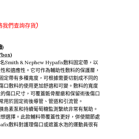
絡我們查詢存貨)
箱)
/box)
原名Smith & Nephew Hypafix敷料固定帶，以
展性和適應性。它可作為輔助性敷料的保護層，
敷料固定帶有多種寬度，可根據需要切割成不同的
，使傷口敷料的使用更加舒適和可變。敷料的寬度
大的傷口尺寸，可覆蓋骶骨壓瘡和保留術後傷口
帶也常用於固定術後導管、管道和引流管。
者的胰島素泵和持續葡萄糖監測繫統非常有幫助。
理想選擇。此款輔料帶覆蓋性更好，併使關節處
afix敷料對護理傷口或遮蓋水泡的運動員很有