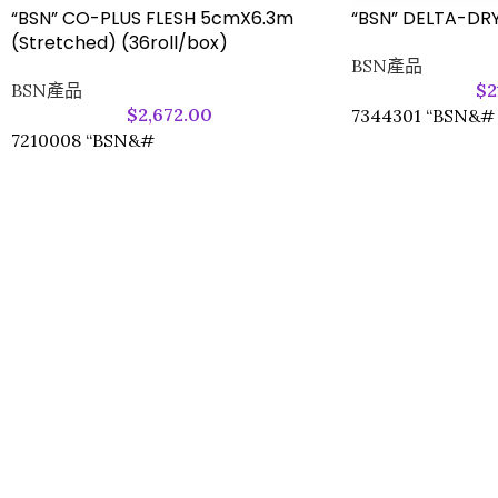
“BSN” CO-PLUS FLESH 5cmX6.3m
“BSN” DELTA-DR
(Stretched) (36roll/box)
BSN產品
BSN產品
$
2
$
2,672.00
7344301 “BSN&#
7210008 “BSN&#