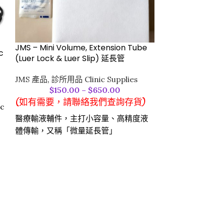
KS 醫生紙膠布 (
Micropore Tap
診所用品 Clinic 
$
90
JMS – Mini Volume, Extension Tube
c
(如有需要，
(Luer Lock & Luer Slip) 延長管
優勢：Micro
JMS 產品
,
診所用品 Clinic Supplies
材質溫和低敏，
$
150.00
–
$
650.00
獨立包裝確保衛
(如有需要，請聯絡我們查詢存貨)
pc
封即可使用
醫療輸液輔件，主打小容量、高精度液
產品特點：無需
體傳輸，又稱「微量延長管」​
靈活；粘合力穩
連接注射器、微量泵與輸注管路，延伸
膠，護膚更安心
路徑且保證劑量準確​
適用場景：可用
特點​及好處
管路、紗布等，
-管徑細（內徑約 0.5-0.8mm）、預充
度固定需求
容量小（0.2-1ml），減少藥物浪費​
-長度短（常見 15-30cm），體積小，