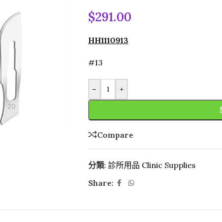
$
291.00
HH1110913
#13
-
+
Compare
分類:
診所用品 Clinic Supplies
Share: