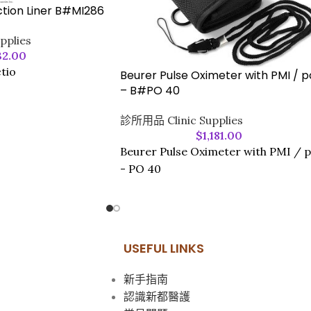
ction Liner B#MI286
pplies
32.00
tio
Beurer Pulse Oximeter with PMI / p
– B#PO 40
診所用品 Clinic Supplies
$
1,181.00
Beurer Pulse Oximeter with PMI / 
- PO 40
USEFUL LINKS
新手指南
認識新都醫護