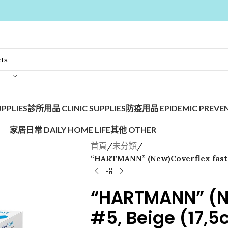
PPLIES
診所用品 CLINIC SUPPLIES
防疫用品 EPIDEMIC PREVEN
家居日常 DAILY HOME LIFE
其他 OTHER
首頁
/
未分類
/
“HARTMANN” (New)Coverflex fast 
“HARTMANN” (Ne
#5, Beige (17,