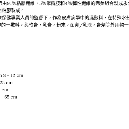
狀繃帶由91％粘膠纖維，5％聚酰胺和4％彈性纖維的完美組合製成
要由粘膠製成。
用。在醫療保健專業人員的監督下，作為皮膚病學中的濕敷料，在特
中的干敷料，與軟膏，乳膏，粉末，酊劑/乳液，膏劑等外用物
 – 12 cm
25 cm
 cm
 65 cm