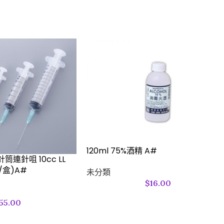
120ml 75%酒精 A#
針筒連針咀 10cc LL
0s/盒)A#
未分類
$
16.00
55.00