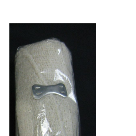
Plain Tube (4m
(100’s/pk)-36
未分類
Plain Tube (4m
(100's/pk)-367