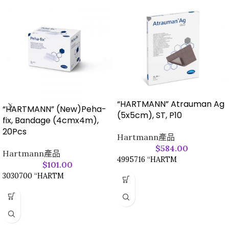
“HARTMANN” Atrauman Ag
“HARTMANN” (New)Peha-
(5x5cm), ST, P10
fix, Bandage (4cmx4m),
20Pcs
Hartmann產品
$
584.00
Hartmann產品
4995716 “HARTM
$
101.00
3030700 “HARTM