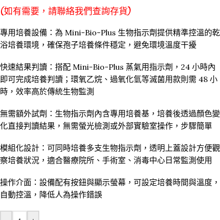
(如有需要，請聯絡我們查詢存貨)
專用培養設備：為 Mini-Bio-Plus 生物指示劑提供精準控溫的乾
浴培養環境，確保孢子培養條件穩定，避免環境溫度干擾
快速結果判讀：搭配 Mini-Bio-Plus 蒸氣用指示劑，24 小時內
即可完成培養判讀；環氧乙烷、過氧化氫等滅菌用款則需 48 小
時，效率高於傳統生物監測
無需額外試劑：生物指示劑內含專用培養基，培養後透過顏色變
化直接判讀結果，無需螢光檢測或外部實驗室操作，步驟簡單
模組化設計：可同時培養多支生物指示劑，透明上蓋設計方便觀
察培養狀況，適合醫療院所、手術室、消毒中心日常監測使用
操作介面：設備配有按鈕與顯示螢幕，可設定培養時間與溫度，
自動控溫，降低人為操作錯誤