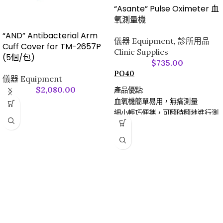
“Asante” Pulse Oximeter 血
氧測量機
“AND” Antibacterial Arm
儀器 Equipment
,
診所用品
Cuff Cover for TM-2657P
Clinic Supplies
(5個/包)
$
735.00
PO40
儀器 Equipment
$
2,080.00
產品優點:
血氧機簡單易用，無痛測量
細小輕巧便攜，可隨時隨地進行測
量
可在最高95%濕度下操作，適合香
港天氣
用戶獲益:
隨時監測血氧含量
血氧機設計小巧，便於家中或外出
使用
特別適合以下人士使用：心臟衰
竭、支氣管哮喘、慢性阻塞性肺病