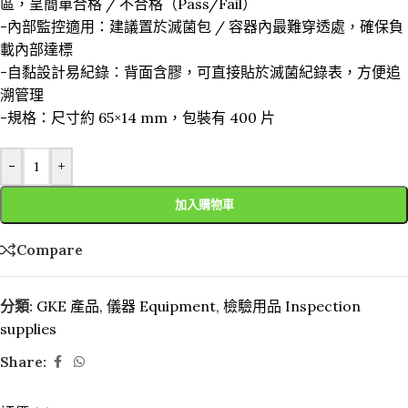
區，呈簡單合格 / 不合格（Pass/Fail）
-內部監控適用：建議置於滅菌包 / 容器內最難穿透處，確保負
載內部達標
-自黏設計易紀錄：背面含膠，可直接貼於滅菌紀錄表，方便追
溯管理
-規格：尺寸約 65×14 mm，包裝有 400 片
-
+
加入購物車
Compare
分類:
GKE 產品
,
儀器 Equipment
,
檢驗用品 Inspection
supplies
Share: