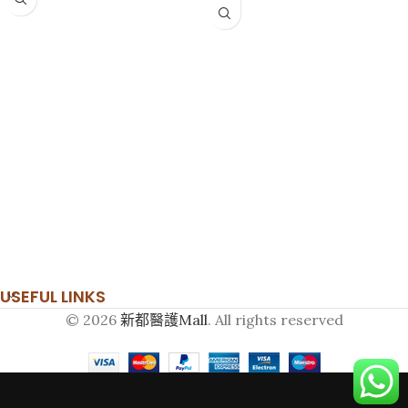
可在最高95%濕度下操作，適合香
港天氣
用戶獲益:
隨時監測血氧含量
血氧機設計小巧，便於家中或外出
使用
特別適合以下人士使用：心臟衰
竭、支氣管哮喘、慢性阻塞性肺病
USEFUL LINKS
© 2026
新都醫護Mall
. All rights reserved