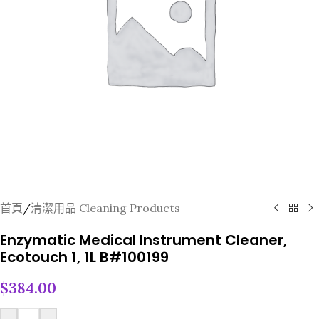
首頁
/
清潔用品 Cleaning Products
Enzymatic Medical Instrument Cleaner,
Ecotouch 1, 1L B#100199
$
384.00