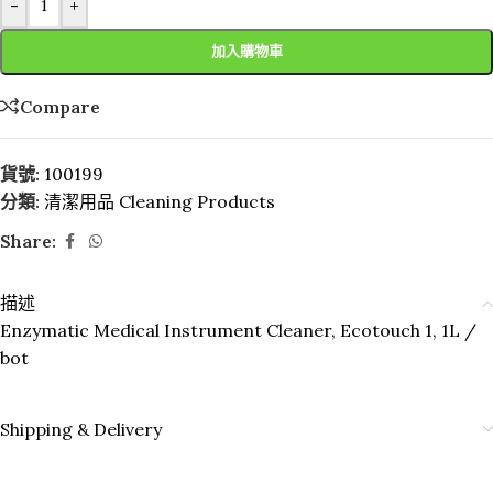
-
+
加入購物車
Compare
貨號:
100199
分類:
清潔用品 Cleaning Products
Share:
描述
Enzymatic Medical Instrument Cleaner, Ecotouch 1, 1L /
bot
Shipping & Delivery