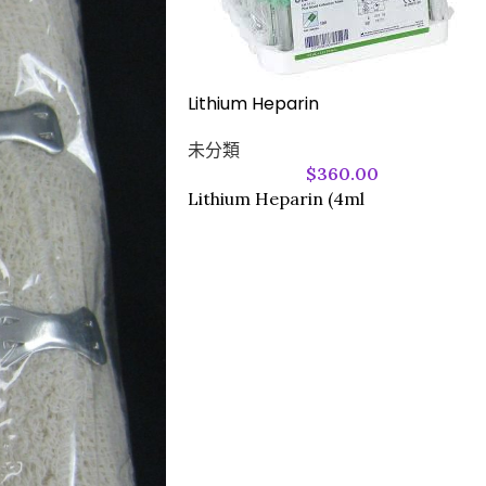
Lithium Heparin
未分類
$
360.00
Lithium Heparin (4ml