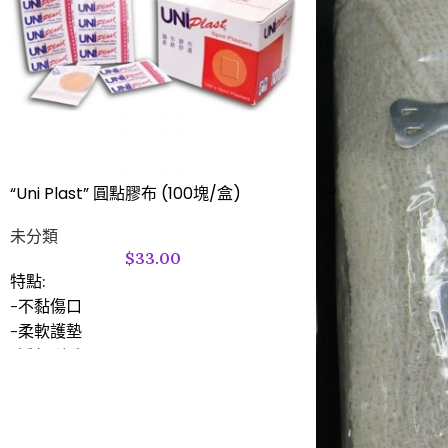
“Uni Plast” 圓點膠布 (100塊/盒)
未分類
$
33.00
特點:
-不黏傷口
-柔軟護墊
-透氣,防水
-防敏感