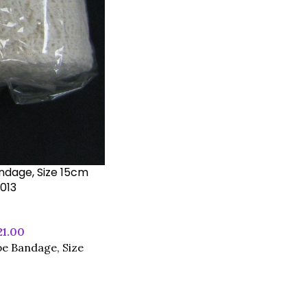
ndage, Size 15cm
I013
21.00
pe Bandage, Size