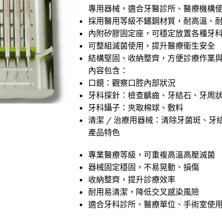
專用器械，適合牙醫診所、醫療機構
採用醫用等級不鏽鋼材質，耐高溫、
內附矽膠固定座，可穩定放置各種牙
可整組滅菌使用，提升醫療衛生安全
結構堅固、收納整齊，方便診療作業
內容包含：
口鏡：觀察口腔內部狀況
牙科探針：檢查齲齒、牙結石、牙周
牙科鑷子：夾取棉球、敷料
清潔 / 治療用器械：清除牙菌斑、牙
產品特色
專業醫療等級，可重複高溫高壓滅菌
器械固定穩固，不易晃動、損傷
收納整齊，提升診療效率
耐用易清潔，降低交叉感染風險
適合牙科診所、醫療單位、手術室使