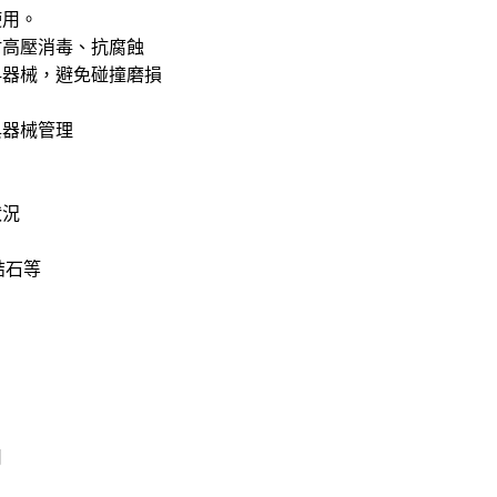
使用。
耐高壓消毒、抗腐蝕
科器械，避免碰撞磨損
與器械管理
狀況
结石等
用