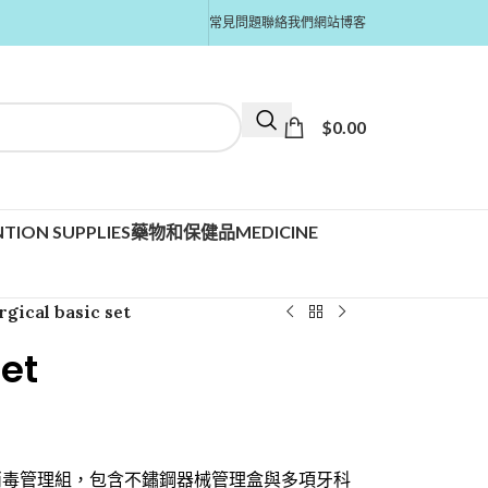
常見問題
聯絡我們
網站博客
$
0.00
TION SUPPLIES
藥物和保健品MEDICINE
rgical basic set
set
消毒管理組，包含不鏽鋼器械管理盒與多項牙科