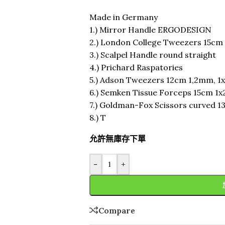
Made in Germany
1.) Mirror Handle ERGODESIGN
2.) London College Tweezers 15cm
3.) Scalpel Handle round straight
4.) Prichard Raspatories
5.) Adson Tweezers 12cm 1,2mm, 1
6.) Semken Tissue Forceps 15cm 1x
7.) Goldman-Fox Scissors curved 
8.) T
允許無庫存下單
-
+
Compare