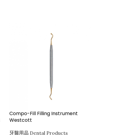
Disposable 3-
牙醫用品 Dental
Clinic Supplies
Compo-Fill Filling Instrument
supplies
Westcott
t
3N1TRAYSN401
牙醫用品 Dental Products