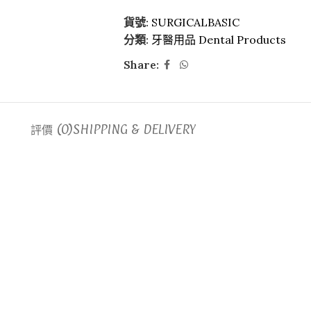
貨號:
SURGICALBASIC
分類:
牙醫用品 Dental Products
Share:
評價 (0)
SHIPPING & DELIVERY