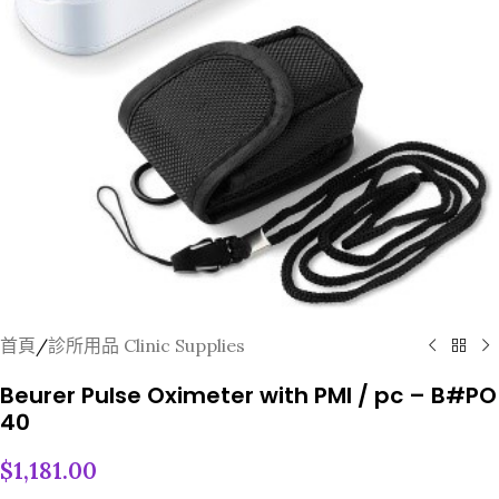
首頁
/
診所用品 Clinic Supplies
Beurer Pulse Oximeter with PMI / pc – B#PO
40
$
1,181.00