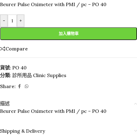
Beurer Pulse Oximeter with PMI / pc – PO 40
-
+
加入購物車
Compare
貨號:
PO 40
分類:
診所用品 Clinic Supplies
Share:
描述
Beurer Pulse Oximeter with PMI / pc – PO 40
Shipping & Delivery