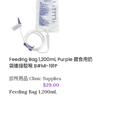
KS 醫生紙膠布 (
Micropore Tap
診所用品 Clinic 
Feeding Bag 1,200ml, Purple 餵食用奶
$
90
袋連接駁喉 B#MI-191P
(如有需要，
診所用品 Clinic Supplies
優勢：Micro
$
29.00
材質溫和低敏，
Feeding Bag 1,200ml,
獨立包裝確保衛
封即可使用
產品特點：無需
靈活；粘合力穩
膠，護膚更安心