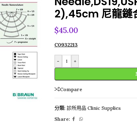
Needle,DS19,US
2),45cm 尼龍鏠
$
45.00
C0932213
-
+
Compare
分類:
診所用品 Clinic Supplies
Share: