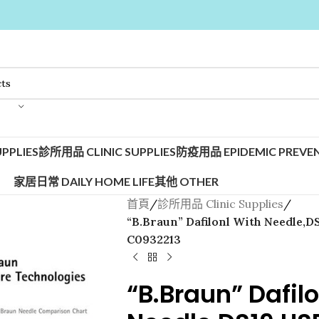
PPLIES
診所用品 CLINIC SUPPLIES
防疫用品 EPIDEMIC PREVEN
家居日常 DAILY HOME LIFE
其他 OTHER
首頁
/
診所用品 Clinic Supplies
/
“B.Braun” Dafilonl With Needl
C0932213
“B.Braun” Dafil