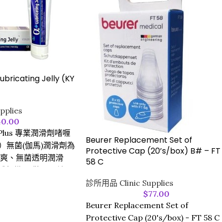
ubricating Jelly (KY
pplies
40.00
ha Plus 專業潤滑劑啫喱
Beurer Replacement Set of
Jelly）無菌(伽馬)潤滑劑為
Protective Cap (20’s/box) B# – FT
清爽、無菌透明潤滑
58 C
體組織、 儀器、 適用
查如婦檢、肛檢及橡
診所用品 Clinic Supplies
$
77.00
Beurer Replacement Set of
兒科肛探潤滑、以及
Protective Cap (20's/box) - FT 58 C