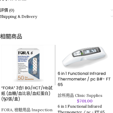
評價 (0)
Shipping & Delivery
相關商品
6 in 1 Functional Infrared
Thermometer / pc B#- FT
65
“FORA” 3合1 BG/HCT/Hb試
紙 (血糖/血比容/血紅蛋白)
診所用品 Clinic Supplies
(50張/盒)
$
701.00
6 in 1 Functional Infrared
FORA
,
檢驗用品 Inspection
Thermometer / pc - FT 65