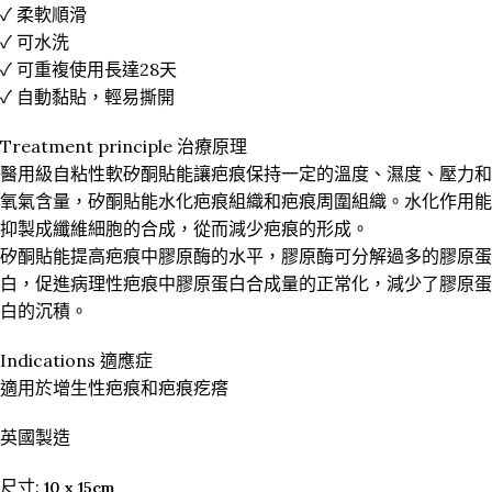
✓ 柔軟順滑
✓ 可水洗
✓ 可重複使用長達28天
✓ 自動黏貼，輕易撕開
Treatment principle 治療原理
醫用級自粘性軟矽酮貼能讓疤痕保持一定的溫度、濕度、壓力和
氧氣含量，矽酮貼能水化疤痕組織和疤痕周圍組織。水化作用能
抑製成纖維細胞的合成，從而減少疤痕的形成。
矽酮貼能提高疤痕中膠原酶的水平，膠原酶可分解過多的膠原蛋
白，促進病理性疤痕中膠原蛋白合成量的正常化，減少了膠原蛋
白的沉積。
Indications 適應症
適用於增生性疤痕和疤痕疙瘩
英國製造
尺寸:
10 x 15cm