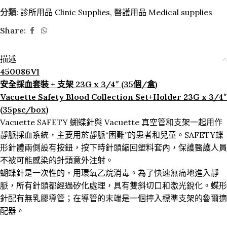
分類:
診所用品 Clinic Supplies
,
醫護用品 Medical supplies
Share:
描述
450086V1
安全採血套裝 + 支架 23G x 3/4″ (35個/盒)
Vacuette Safety Blood Collection Set+Holder 23G x 3/4″
(35psc/box)
Vacuette SAFETY 蝴蝶針與 Vacuette 真空管和支架一起用作
靜脈採血系統，主要用於靜脈“困難”的患者和兒童。SAFETY蝶
形針體兩側設有按鈕，按下時針頭縮回塑料套內，保護醫護人員
不被可能感染的針頭意外注射。
蝴蝶針是一次性的，用環氧乙烷消毒。為了快速無痛地進入靜
脈，所有針頭都經過矽化處理，具有雙斜切口和激光銳化。蝶形
針配有無乳膠導管；在導管的末端是一個擰入標準支架的魯爾適
配器。