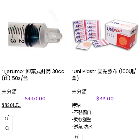
“Terumo” 即棄式針筒 30cc
“Uni Plast” 圓點膠布 (100塊/
(LL) 50s/盒
盒)
未分類
未分類
$
440.00
$
33.00
SS30LE1
特點:
-不黏傷口
-柔軟護墊
-透氣,防水
-防敏感