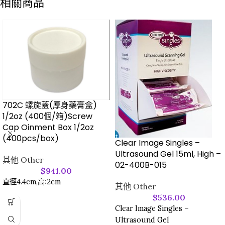
相關商品
702C 螺旋蓋(厚身藥膏盒)
1/2oz (400個/箱)Screw
Cap Oinment Box 1/2oz
(400pcs/box)
Clear Image Singles –
Ultrasound Gel 15ml, High –
其他 Other
02-400B-015
$
941.00
直徑4.4cm,高:2cm
其他 Other
$
536.00
Clear Image Singles –
Ultrasound Gel