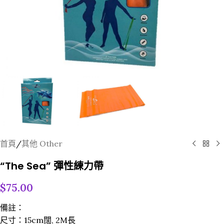
首頁
/
其他 Other
“The Sea” 彈性練力帶
$
75.00
備註：
尺寸：15cm闊, 2M長