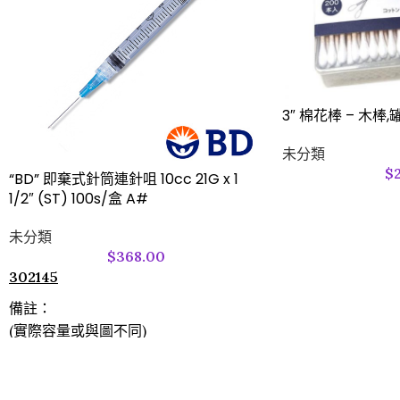
3″ 棉花棒 – 木棒,
未分類
$
“BD” 即棄式針筒連針咀 10cc 21G x 1
1/2″ (ST) 100s/盒 A#
未分類
$
368.00
302145
備註：
(實際容量或與圖不同)