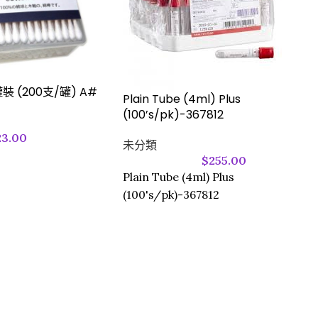
罐裝 (200支/罐) A#
Plain Tube (4ml) Plus
(100’s/pk)-367812
23.00
未分類
$
255.00
Plain Tube (4ml) Plus
(100's/pk)-367812