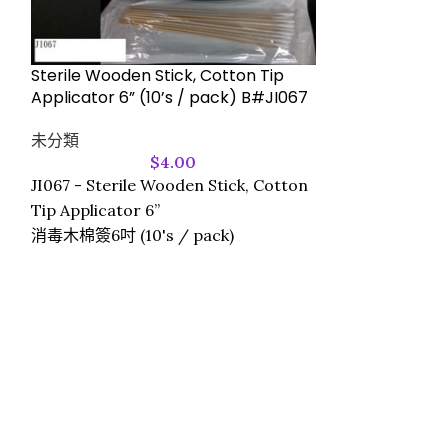
Sterile Wooden Stick, Cotton Tip
Applicator 6” (10’s / pack) B#JI067
美國 “Blosso
未分類
盒)
$
4.00
JI067 - Sterile Wooden Stick, Cotton
未分類
Tip Applicator 6”
消毒木棉簽6吋 (10's / pack)
尺寸：17.5 x .9.
規格：EN14683 T
數量：50個一
顔色：藍色
產地 ：中國