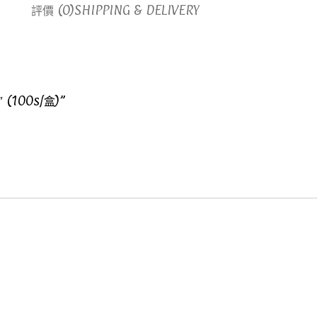
評價 (0)
SHIPPING & DELIVERY
 (100s/盒)”