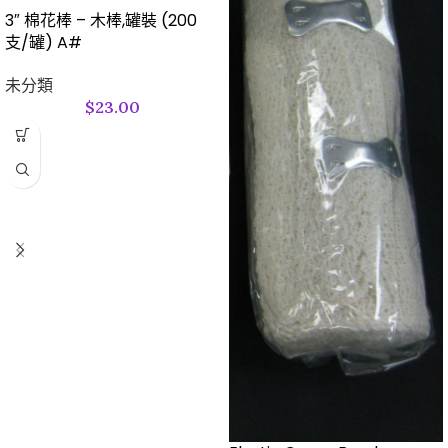
3″ 棉花棒 – 木棒,罐裝 (200
支/罐) A#
未分類
$
23.00