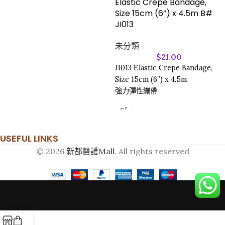
Elastic Crepe Bandage,
Size 15cm (6”) x 4.5m B#
JI013
未分類
$
21.00
JI013 Elastic Crepe Bandage,
Size 15cm (6”) x 4.5m
強力彈性繃帶
USEFUL LINKS
© 2026
新都醫護Mall
. All rights reserved