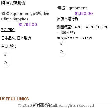
階血氧監測儀
儀器 Equipment
儀器 Equipment
,
診所用品
$
1,120.00
Clinic Supplies
原裝香港行貨
$
1,792.00
測量範圍: 34 °C – 43 °C (93.2 °F
BO-750
– 109.4 °F)
日本品牌, 日本製造
準確度" 0.1 °C (0.1 °F)
實驗室精確度: ± 0.2 °C (± 0.4 °F)
主要功能:
; 35 °C – 42 °C (95 °F – 107.6
無創無痛測量血氧含量
°F) 範圍; 以上範圍之外 ± 0.3 °C
（%SpO2）和心跳（脈搏）
(± 0.5 °F); (環境溫度：15 °C – 40
光學手指感應器設計，輕夾指尖即
°C (59 °F – 104 °F)); 本額溫槍顯
時測得結果
示經換算的口腔溫度估計值。
連續顯示脈搏率、脈搏幅度強度、
顯示幕: 液晶體顯示幕，可顯示4位
測量穩定度、血氧飽和度
數字及若干專門標誌
（%SpO2）、血流灌注指數
音效: 正常體溫範圍：綠色體溫範
（PI）
圍：鳴響1次，為時0.4秒; 發燒：
USEFUL LINKS
血氧含量水平低於90％，背光變為
紅色或黃色體溫範圍：10次短鳴，
橙色
© 2026
新都醫護Mall
. All rights reserved
為時0.2秒
自動記憶最後一次測量結果