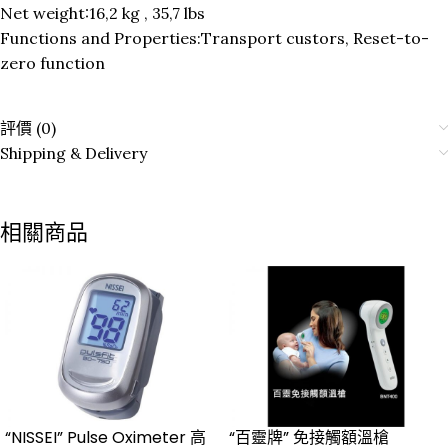
Net weight:16,2 kg , 35,7 lbs
Functions and Properties:Transport custors, Reset-to-
zero function
評價 (0)
Shipping & Delivery
相關商品
“NISSEI” Pulse Oximeter 高
“百靈牌” 免接觸額溫槍