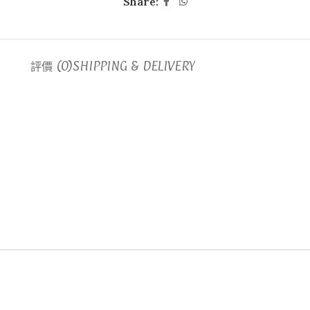
Share:
評價 (0)
SHIPPING & DELIVERY