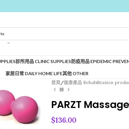
PPLIES
診所用品 CLINIC SUPPLIES
防疫用品 EPIDEMIC PREVEN
家居日常 DAILY HOME LIFE
其他 OTHER
首頁
/
復康產品 Rehabilitation produ
PARZT Massage 
$
136.00