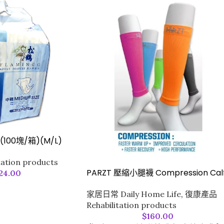
100塊/箱)(M/L)
ation products
PARZT 壓縮小腿襪 Compression Cal
24.00
家居日常 Daily Home Life
,
復康產品
Rehabilitation products
$
160.00