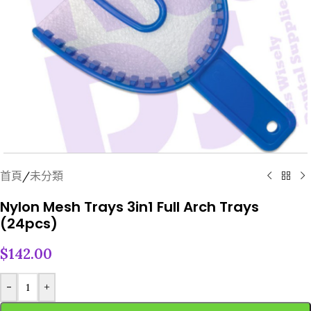
首頁
/
未分類
Nylon Mesh Trays 3in1 Full Arch Trays
(24pcs)
$
142.00
-
+