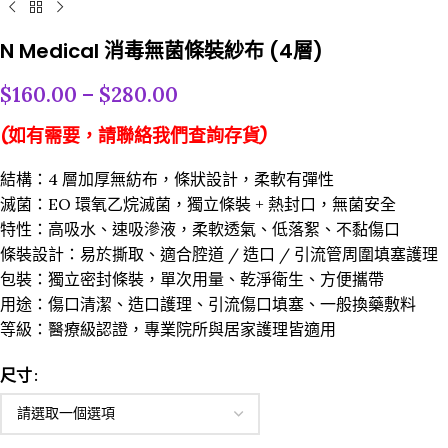
N Medical 消毒無菌條裝紗布 (4層)
$
160.00
–
$
280.00
(如有需要，請聯絡我們查詢存貨)
結構：4 層加厚無紡布，條狀設計，柔軟有彈性
滅菌：EO 環氧乙烷滅菌，獨立條裝 + 熱封口，無菌安全
特性：高吸水、速吸滲液，柔軟透氣、低落絮、不黏傷口
條裝設計：易於撕取、適合腔道 / 造口 / 引流管周圍填塞護理
包裝：獨立密封條裝，單次用量、乾淨衛生、方便攜帶
用途：傷口清潔、造口護理、引流傷口填塞、一般換藥敷料
等級：醫療級認證，專業院所與居家護理皆適用
尺寸