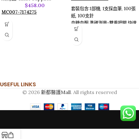
$
458.00
套裝包含:1部機, 1支採血筆, 100張
MC007-7174275
紙, 100支針
血糖血酮 準確測量-雙重把關 快速
又準確
血糖趨勢指標-清楚掌握低血糖與
高血糖趨勢
胰島素注射記錄-協助使用者實踐
療程掌握血糖狀況
觸壓螢幕 簡明易懂-圖示功能簡單
又方便閱讀
USEFUL LINKS
© 2026
新都醫護Mall
. All rights reserved