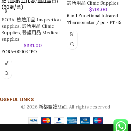
紙 (血糖/血比容/血紅蛋白)
診所用品 Clinic Supplies
(50張/盒)
$
701.00
6 in 1 Functional Infrared
FORA
,
檢驗用品 Inspection
Thermometer / pc - FT 65
supplies
,
診所用品 Clinic
Supplies
,
醫護用品 Medical
supplies
$
331.00
FORA-00003 “FO
USEFUL LINKS
© 2026
新都醫護Mall
. All rights reserved