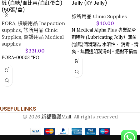
紙 (血糖/血比容/血紅蛋白)
Jelly (KY Jelly)
(50張/盒)
診所用品 Clinic Supplies
FORA
,
檢驗用品 Inspection
$
40.00
supplies
,
診所用品 Clinic
N Medical Alpha Plus 專業潤滑
Supplies
,
醫護用品 Medical
劑啫喱 (Lubricating Jelly）無菌
supplies
(伽馬)潤滑劑為 水溶性、 消毒、清
$
331.00
爽、無菌透明潤滑劑。絕對不損害
FORA-00003 “FO
人體組織、 儀器、 適用於各種醫
療潤滑檢查如婦檢、肛檢及橡膠及
金屬等。
經加瑪射線消毒。兒科肛探潤滑、
以及女性陰道分泌不足、或配合安
全套/保險套使用（無避孕作
用）。
USEFUL LINKS
尺寸: 82g
© 2026
新都醫護Mall
. All rights reserved