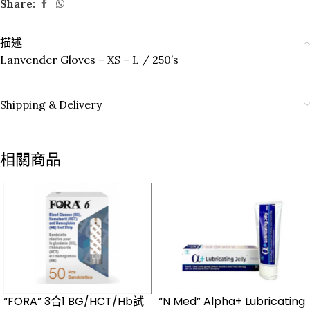
Share:
描述
Lanvender Gloves – XS – L / 250’s
Shipping & Delivery
相關商品
“FORA” 3合1 BG/HCT/Hb試
“N Med” Alpha+ Lubricating