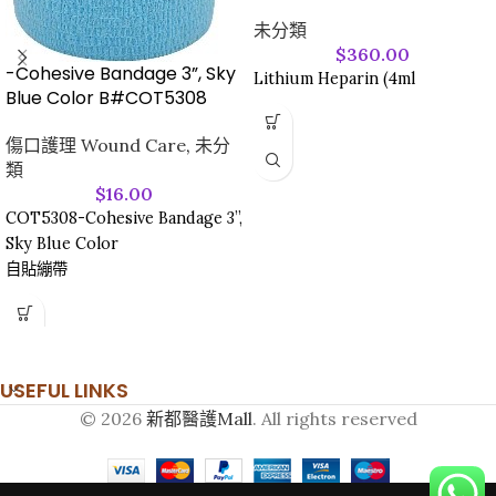
未分類
$
360.00
-Cohesive Bandage 3”, Sky
Lithium Heparin (4ml
Blue Color B#COT5308
傷口護理 Wound Care
,
未分
類
$
16.00
COT5308-Cohesive Bandage 3”,
Sky Blue Color
自貼繃帶
USEFUL LINKS
© 2026
新都醫護Mall
. All rights reserved