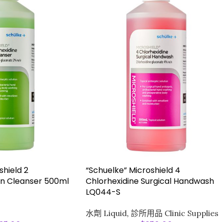
shield 2
“Schuelke” Microshield 4
in Cleanser 500ml
Chlorhexidine Surgical Handwash
LQ044-S
水劑 Liquid
,
診所用品 Clinic Supplies