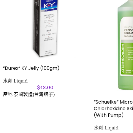
“Durex” KY Jelly (100gm)
水劑 Liquid
$
48.00
產地:泰國製造(台灣牌子)
“Schuelke” Micro
Chlorhexidine Sk
(With Pump)
水劑 Liquid