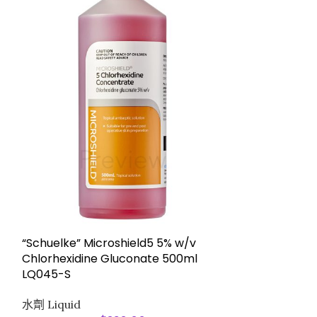
LQ044-B “Schu
Chlorhexidine
*Exp. Date:02
水劑 Liquid
*Exp. Date:02
(新期未有返貨
“Schuelke” Microshield5 5% w/v
Chlorhexidine Gluconate 500ml
LQ045-S
Use undiluted.
Antibacterial 
水劑 Liquid
Deliver 5ml of