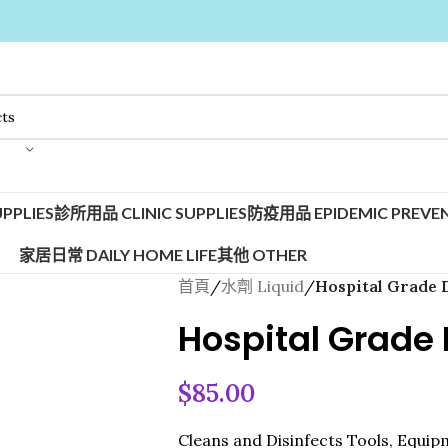
PPLIES
診所用品 CLINIC SUPPLIES
防疫用品 EPIDEMIC PREVEN
家居日常 DAILY HOME LIFE
其他 OTHER
首頁
/
水劑 Liquid
/
Hospital Grade D
Hospital Grade 
$
85.00
Cleans and Disinfects Tools, Equipme