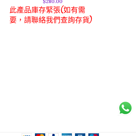
$
280.00
hands. Wash fo
此產品庫存緊張(如有需
thoroughly and
要，請聯絡我們查詢存貨)
Surgical hand 
LQ045-S
Repeat above 
Scrub. Rinse t
"Schuelke" Microshield 5
a sterile towel
Chlorhexidine Gluconate 5%
500ml
Body washing 
Wet body. Deli
尺寸:
to work up a l
500ml
Rinse thorough
成份:5% w/v Chlorhexidine
made in Austra
Gluconate, Equivalent to
Chlorhexidine 28.1g/L(粉紅色)-洗傷口
用
濃縮液必須稀釋。
稀釋方法
：將 100ml 產品加入 150ml 蒸
餾水，再用 96% 乙醇稀釋至 1 升