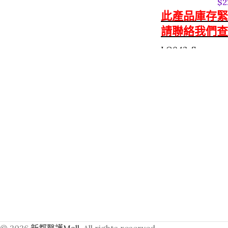
$
2
此產品庫存緊
請聯絡我們查
LQ043-S
"Schuelke" 
Chlorhexidi
Cleanser
Microshield
膚劑和保濕劑，是
含有 2% 葡萄糖
潔劑適用於洗手、
通常用於臨床水槽
Microshield
性：
外用消毒液。