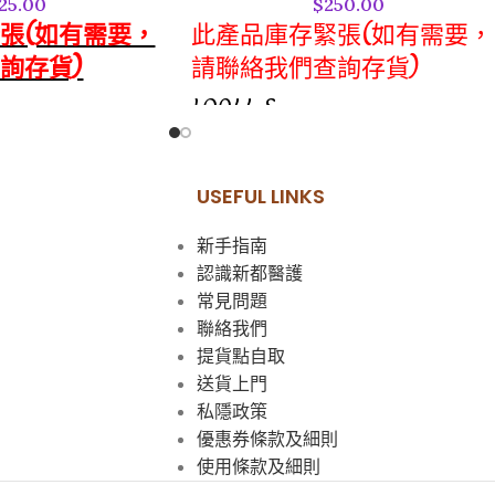
25.00
$
250.00
張(如有需要，
此產品庫存緊張(如有需要，
詢存貨)
請聯絡我們查詢存貨)
LQ044-S
"Schuelke" Microshield 4
Chlorhexidine Surgical
Microshield 2
Handwash
USEFUL LINKS
ne Skin
尺寸:
新手指南
500ml
認識新都醫護
 2 氯己定皮膚清潔劑含有潤
含 4%（重量 / 體積）葡萄糖酸氯己定
常見問題
局部抗菌溶液。這款
的局部消毒溶液
聯絡我們
酸氯己定的抗菌皮膚清
局部消毒溶液
提貨點自取
術前沐浴和淋浴。它
適用於外科洗手
送貨上門
和病人浴室的淋浴。
富含潤膚劑及保濕成分
私隱政策
使用方式：勿稀釋
 2 氯己定皮膚清潔劑的特
優惠券條款及細則
抗菌洗手：將 5 毫升產品擠於濕手，清
使用條款及細則
洗 30 秒，徹底沖淨並擦乾。