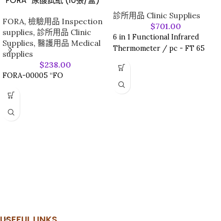
“FORA” 尿酸試紙 (10張/盒)
診所用品 Clinic Supplies
FORA
,
檢驗用品 Inspection
$
701.00
supplies
,
診所用品 Clinic
6 in 1 Functional Infrared
Supplies
,
醫護用品 Medical
Thermometer / pc - FT 65
supplies
$
238.00
FORA-00005 “FO
USEFUL LINKS