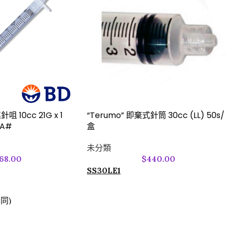
 10cc 21G x 1
“Terumo” 即棄式針筒 30cc (LL) 50s/
 A#
盒
未分類
68.00
$
440.00
SS30LE1
同)