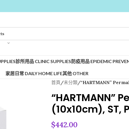
PPLIES
診所用品 CLINIC SUPPLIES
防疫用品 EPIDEMIC PREVEN
家居日常 DAILY HOME LIFE
其他 OTHER
首頁
/
未分類
/
“HARTMANN” PermaFo
“HARTMANN” P
(10x10cm), ST, 
$
442.00