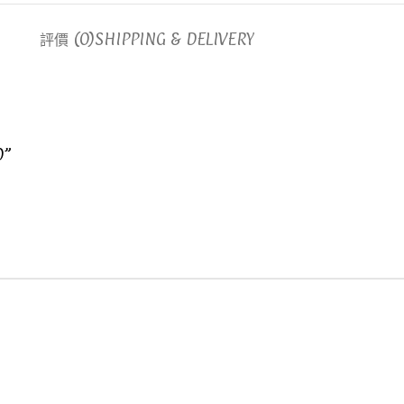
評價 (0)
SHIPPING & DELIVERY
0”