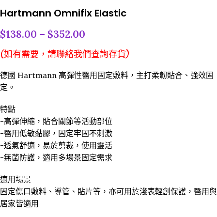
Hartmann Omnifix Elastic
$
138.00
–
$
352.00
(如有需要，請聯絡我們查詢存貨)
德國 Hartmann 高彈性醫用固定敷料，主打柔韌貼合、強效固
定。
特點
-高彈伸縮，貼合關節等活動部位
-醫用低敏黏膠，固定牢固不刺激
-透氣舒適，易於剪裁，使用靈活
-無菌防護，適用多場景固定需求
適用場景
固定傷口敷料、導管、貼片等，亦可用於淺表輕創保護，醫用與
居家皆適用