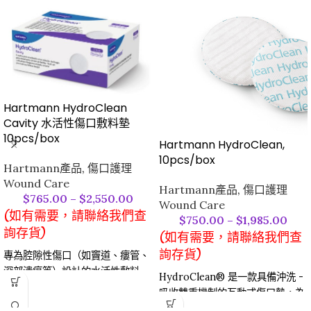
Hartmann HydroClean
Cavity 水活性傷口敷料墊
10pcs/box
Hartmann HydroClean,
10pcs/box
Hartmann產品
,
傷口護理
Wound Care
Hartmann產品
,
傷口護理
$
765.00
–
$
2,550.00
Wound Care
(如有需要，請聯絡我們查
$
750.00
–
$
1,985.00
詢存貨)
(如有需要，請聯絡我們查
詢存貨)
專為腔隙性傷口（如竇道、瘻管、
深部潰瘍等）設計的水活性敷料
HydroClean® 是一款具備沖洗 -
墊，可適配傷口腔隙形態，實現深
吸收雙重機制的互動式傷口墊，為
層傷口的清創與護理。
傷口修復提供高效護理方案。