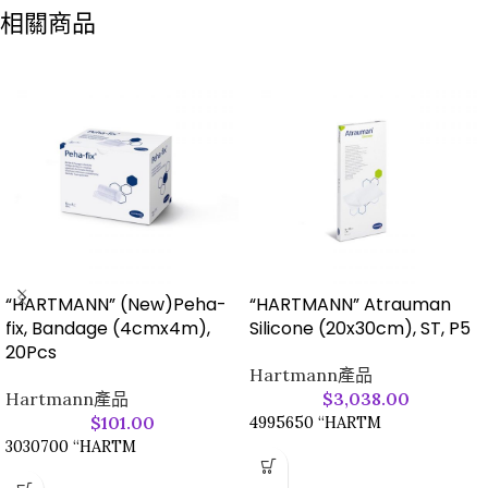
相關商品
核心技術：搭載「沖洗 - 吸收雙重
功能
機制」，通過敷料內含的林格氏液
-可持續為傷口供應林格氏液
（Ringer's Solution）持續作用
（Ringer’s solution）長達三
於傷口深層，同時吸收腔隙內滲
天，確保傷口濕潤修復環境
液，實現互動式持續清創。
-同步實現互動式連續傷口沖洗與
濕潤護理能力：林格氏液可維持傷
滲出物吸收，雙重作用優化護理體
口深層濕潤環境長達 3 日，避免乾
驗
燥影響癒合，並同步稀釋傷口內壞
-內含高吸水性聚合物（SAP），
死組織、滲液，助力清潔傷口床。
能滅活阻礙傷口癒合的基質金屬蛋
白酶（MMP）
適用傷口類型：
-有效重新激活慢性傷口的停滯癒
-各類腔隙性傷口（如慢性竇道、
“HARTMANN” (New)Peha-
“HARTMANN” Atrauman
合過程，助力傷口恢復
壓瘡深部傷口、外科術後殘腔等）
fix, Bandage (4cmx4m),
Silicone (20x30cm), ST, P5
-處於清潔期、肉芽組織形成期的
20Pcs
慢性癒合不良傷口
Hartmann產品
-伴有一定滲液量的腔隙性傷口，
Hartmann產品
$
3,038.00
以及因基質金屬蛋白酶（MMP）
$
101.00
4995650 “HARTM
活性過高導致癒合停滯的深層傷口
3030700 “HARTM
-敷料質地柔軟，可根據腔隙深度