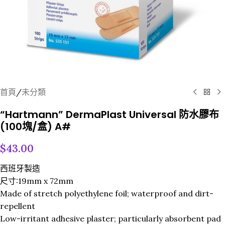
首頁
/
未分類
“Hartmann” DermaPlast Universal 防水膠布
(100塊/盒) A#
$
43.00
西班牙製造
尺寸:19mm x 72mm
Made of stretch polyethylene foil; waterproof and dirt-
repellent
Low-irritant adhesive plaster; particularly absorbent pad