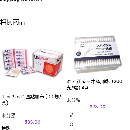
相關商品
3″ 棉花棒 – 木棒,罐裝 (200
支/罐) A#
“Uni Plast” 圓點膠布 (100塊/
未分類
盒)
$
23.00
未分類
$
33.00
特點: