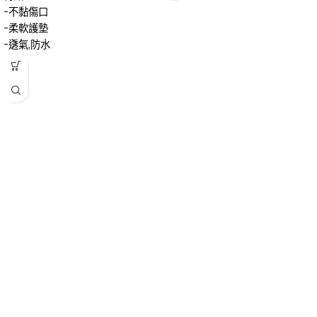
-不黏傷口
-柔軟護墊
-透氣,防水
-防敏感