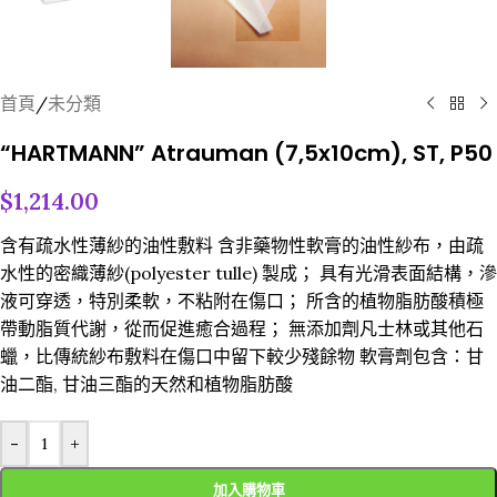
首頁
/
未分類
“HARTMANN” Atrauman (7,5x10cm), ST, P50
$
1,214.00
含有疏水性薄紗的油性敷料 含非藥物性軟膏的油性紗布，由疏
水性的密織薄紗(polyester tulle) 製成； 具有光滑表面結構，滲
液可穿透，特別柔軟，不粘附在傷口； 所含的植物脂肪酸積極
帶動脂質代謝，從而促進癒合過程； 無添加劑凡士林或其他石
蠟，比傳統紗布敷料在傷口中留下較少殘餘物 軟膏劑包含：甘
油二酯, 甘油三酯的天然和植物脂肪酸
-
+
加入購物車