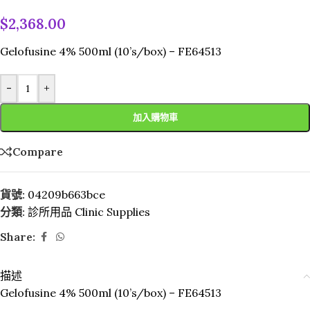
$
2,368.00
Gelofusine 4% 500ml (10’s/box) – FE64513
-
+
加入購物車
Compare
貨號:
04209b663bce
分類:
診所用品 Clinic Supplies
Share:
描述
Gelofusine 4% 500ml (10’s/box) – FE64513