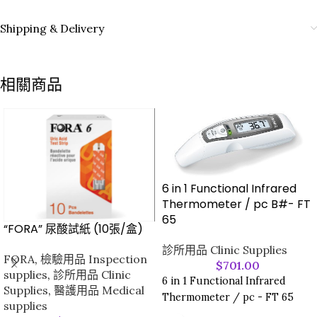
Shipping & Delivery
相關商品
6 in 1 Functional Infrared
Thermometer / pc B#- FT
65
“FORA” 尿酸試紙 (10張/盒)
診所用品 Clinic Supplies
FORA
,
檢驗用品 Inspection
$
701.00
supplies
,
診所用品 Clinic
6 in 1 Functional Infrared
Supplies
,
醫護用品 Medical
Thermometer / pc - FT 65
supplies