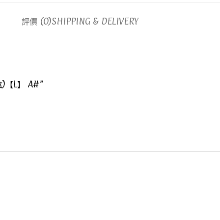
評價 (0)
SHIPPING & DELIVERY
盒)【L】 A#”