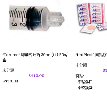
“Terumo” 即棄式針筒 30cc (LL) 50s/
“Uni Plast” 圓點
盒
未分類
未分類
$
$
440.00
特點:
SS30LE1
-不黏傷口
-柔軟護墊
-透氣,防水
-防敏感