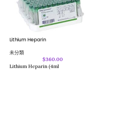
Lithium Heparin
Plain Tube (4m
未分類
(100’s/pk)-36
$
360.00
Lithium Heparin (4ml
未分類
Plain Tube (4m
(100's/pk)-367