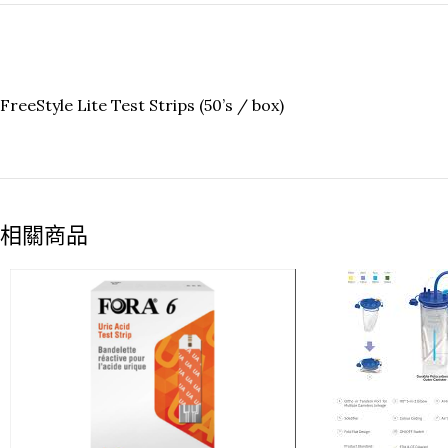
FreeStyle Lite Test Strips (50’s / box)
相關商品