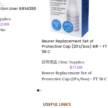
ction Liner B#MI286
pplies
32.00
tio
Beurer Replacement Set of
Protective Cap (20’s/box) B# – FT
58 C
診所用品 Clinic Supplies
$
77.00
Beurer Replacement Set of
Protective Cap (20's/box) - FT 58 C
USEFUL LINKS