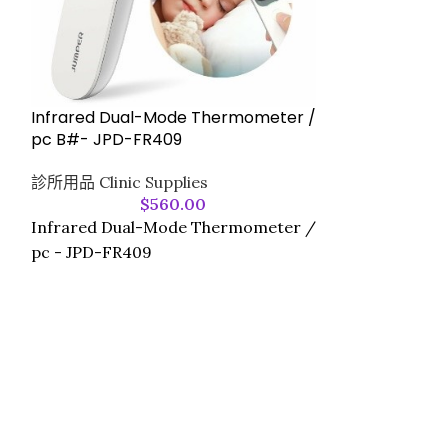
Infrared The
Infrared Dual-Mode Thermometer /
JPD-FR202
pc B#- JPD-FR409
診所用品 Clinic 
診所用品 Clinic Supplies
$
560.00
Infrared Ther
Infrared Dual-Mode Thermometer /
FR202
pc - JPD-FR409