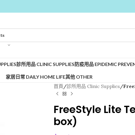
PPLIES
診所用品 CLINIC SUPPLIES
防疫用品 EPIDEMIC PREVEN
家居日常 DAILY HOME LIFE
其他 OTHER
首頁
/
診所用品 Clinic Supplies
/
FreeS
FreeStyle Lite Te
box)