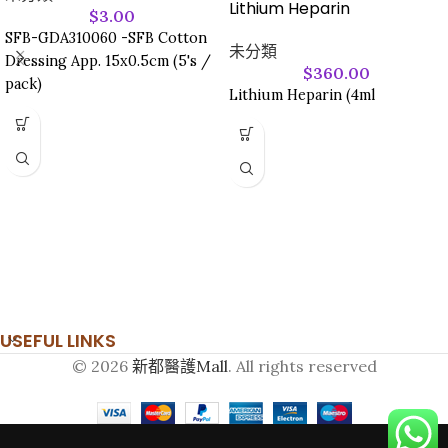
Lithium Heparin
$
3.00
SFB-GDA310060 -SFB Cotton
未分類
Dressing App. 15x0.5cm (5's /
$
360.00
pack)
Lithium Heparin (4ml
USEFUL LINKS
© 2026
新都醫護Mall
. All rights reserved