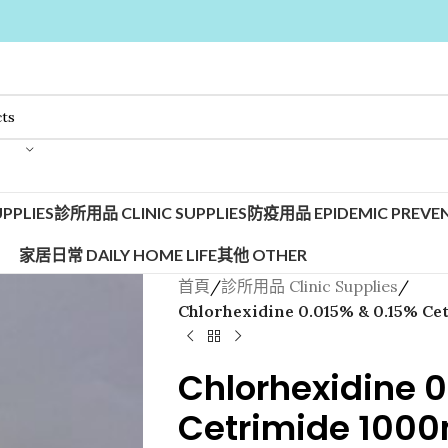
PPLIES
診所用品 CLINIC SUPPLIES
防疫用品 EPIDEMIC PREVEN
家居日常 DAILY HOME LIFE
其他 OTHER
首頁
/
診所用品 Clinic Supplies
/
Chlorhexidine 0.015% & 0.15% C
Chlorhexidine 0
Cetrimide 100