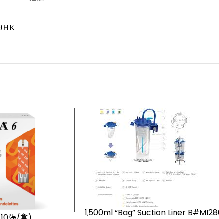
69HK
1,500ml “Bag” Suction Liner B#MI28
(10張/盒)