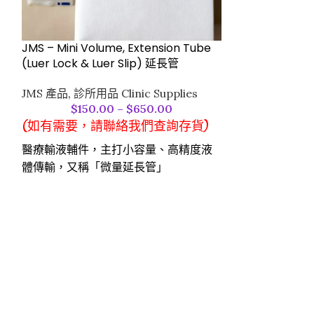
JMS – Mini Volume, Extension Tube
JMS – Standar
(Luer Lock & Luer Slip) 延長管
Tube, (Luer L
JMS 產品
,
診所用品 Clinic Supplies
JMS 產品
,
診所用品
$
150.00
–
$
650.00
$
150
(如有需要，請聯絡我們查詢存貨)
(如有需要，
醫療輸液輔件，主打小容量、高精度液
用途：主要用於
體傳輸，又稱「微量延長管」​
連接輸血器、注
連接注射器、微量泵與輸注管路，延伸
器械，支持間歇
路徑且保證劑量準確​
連接特性：配備雙
特點​及好處
Luer Lock（
-管徑細（內徑約 0.5-0.8mm）、預充
Slip（滑動
容量小（0.2-1ml），減少藥物浪費​
滑動式鎖扣設計
-長度短（常見 15-30cm），體積小，
的靈活切換，減
適用狹小空間​
產品材質：採用醫
-醫用安全材質，兼容多數藥液​