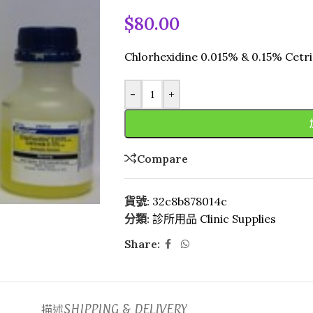
$
80.00
Chlorhexidine 0.015% & 0.15% Cet
-
+
Compare
貨號:
32c8b878014c
分類:
診所用品 Clinic Supplies
Share:
描述
SHIPPING & DELIVERY