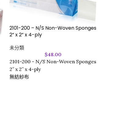
2101-200 – N/S Non-Woven Sponges
2” x 2” x 4-ply
未分類
$
48.00
Elastic Crepe
2101-200 - N/S Non-Woven Sponges
(2”) x 4.5m B
2” x 2” x 4-ply
無紡紗布
傷口護理 Wound
JI007 Elastic 
5cm (2”) x 4.5
強力彈性繃帶