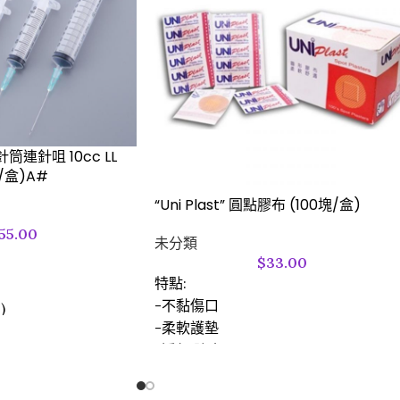
針筒連針咀 10cc LL
0s/盒)A#
“Uni Plast” 圓點膠布 (100塊/盒)
55.00
未分類
$
33.00
特點:
-不黏傷口
)
-柔軟護墊
-透氣,防水
-防敏感