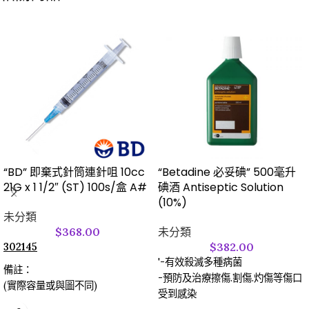
“BD” 即棄式針筒連針咀 10cc
“Betadine 必妥碘” 500毫升
21G x 1 1/2″ (ST) 100s/盒 A#
碘酒 Antiseptic Solution
(10%)
未分類
$
368.00
未分類
$
382.00
302145
'-有效殺滅多種病菌
備註：
-預防及治療擦傷.割傷.灼傷等傷口
(實際容量或與圖不同)
受到感染