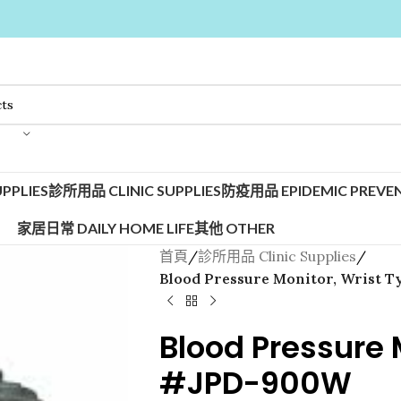
PPLIES
診所用品 CLINIC SUPPLIES
防疫用品 EPIDEMIC PREVEN
家居日常 DAILY HOME LIFE
其他 OTHER
首頁
/
診所用品 Clinic Supplies
/
Blood Pressure Monitor, Wrist
Blood Pressure 
#JPD-900W