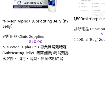
1,500ml “Bag” Su
“N Med” Alpha+ Lubricating Jelly (KY
Jelly)
診所用品 Clinic Su
$
診所用品 Clinic Supplies
1,500ml “Bag” Suc
$
40.00
N Medical Alpha Plus 專業潤滑劑啫喱
(Lubricating Jelly）無菌(伽馬)潤滑劑為
水溶性、 消毒、清爽、無菌透明潤滑
劑。絕對不損害人體組織、 儀器、 適用
於各種醫療潤滑檢查如婦檢、肛檢及橡
膠及金屬等。
經加瑪射線消毒。兒科肛探潤滑、以及
女性陰道分泌不足、或配合安全套/保險
套使用（無避孕作用）。
尺寸: 82g