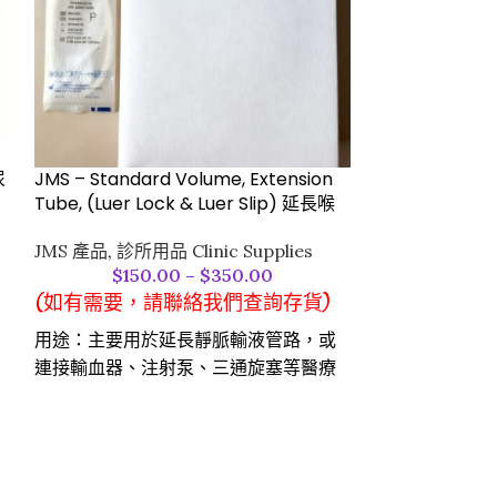
尿
JMS – Standard Volume, Extension
Multi-sample 
Tube, (Luer Lock & Luer Slip) 延長喉
診所用品 Clinic 
JMS 產品
,
診所用品 Clinic Supplies
$
150.00
–
$
350.00
Multi-sample 
(如有需要，請聯絡我們查詢存貨)
用途：主要用於延長靜脈輸液管路，或
連接輸血器、注射泵、三通旋塞等醫療
器械，支持間歇性藥物注射等場景。
連接特性：配備雙規格 Luer 接口，兼容
Luer Lock（螺紋鎖緊型）與 Luer
Slip（滑動插接型）。部分型號通過旋轉