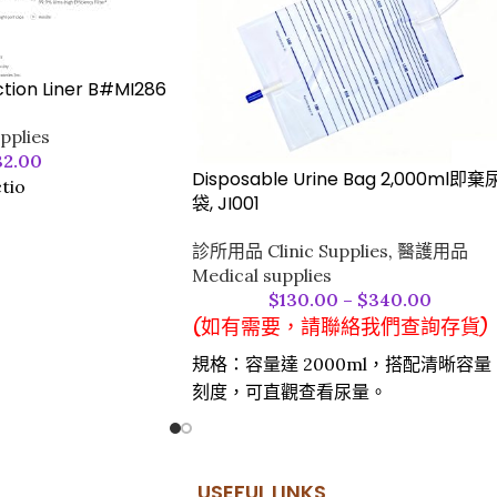
ction Liner B#MI286
pplies
32.00
Disposable Urine Bag 2,000ml即棄
tio
袋, JI001
診所用品 Clinic Supplies
,
醫護用品
Medical supplies
$
130.00
–
$
340.00
(如有需要，請聯絡我們查詢存貨)
規格：容量達 2000ml，搭配清晰容量
刻度，可直觀查看尿量。​
材質與安全：採用醫用級耐用材質製
成，經環氧乙烷滅菌，流體通路無菌，
且不含天然橡膠乳膠，降低過敏風險。​
USEFUL LINKS