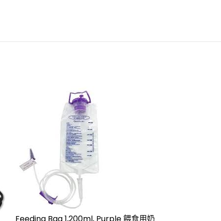
Feeding Bag 1,200ml, Purple 餵食用奶