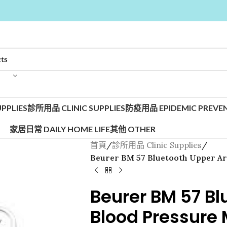
PPLIES
診所用品 CLINIC SUPPLIES
防疫用品 EPIDEMIC PREVEN
家居日常 DAILY HOME LIFE
其他 OTHER
首頁
/
診所用品 Clinic Supplies
/
Beurer BM 57 Bluetooth Upper A
Beurer BM 57 B
Blood Pressure