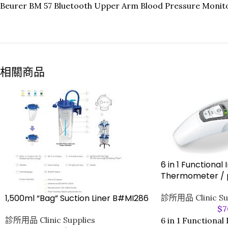
Beurer BM 57 Bluetooth Upper Arm Blood Pressure Monit
相關商品
6 in 1 Functional 
Thermometer / 
1,500ml “Bag” Suction Liner B#MI286
診所用品 Clinic Su
$
7
診所用品 Clinic Supplies
6 in 1 Functional