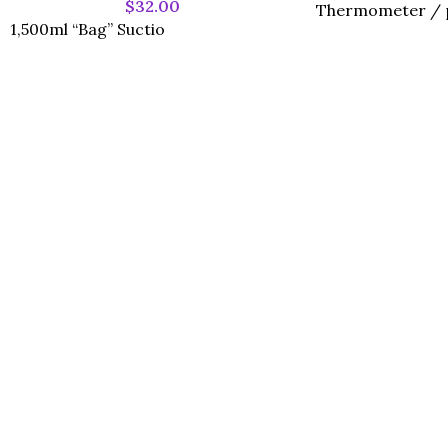
$
32.00
Thermometer / p
1,500ml “Bag” Suctio