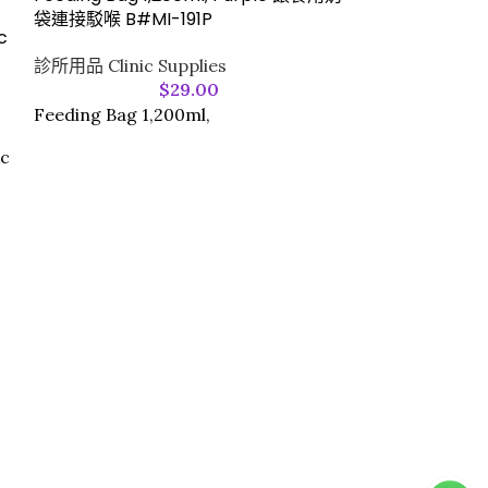
袋連接駁喉 B#MI-191P
JMS – Standar
c
Tube, (Luer L
診所用品 Clinic Supplies
$
29.00
JMS 產品
,
診所用品
Feeding Bag 1,200ml,
$
150
(如有需要，
pc
用途：主要用於
連接輸血器、注
器械，支持間歇
連接特性：配備雙
Luer Lock（
Slip（滑動
滑動式鎖扣設計
的靈活切換，減
產品材質：採用醫
抗折皺特性，確
型號符合 DEH