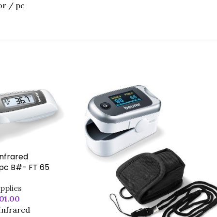
or / pc
Infrared
pc B#- FT 65
pplies
01.00
 Infrared