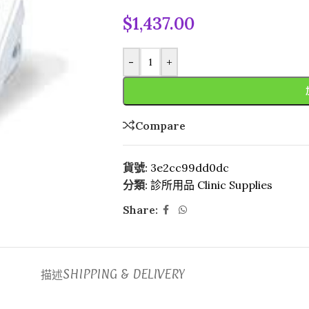
$
1,437.00
-
+
Compare
貨號:
3e2cc99dd0dc
分類:
診所用品 Clinic Supplies
Share:
描述
SHIPPING & DELIVERY