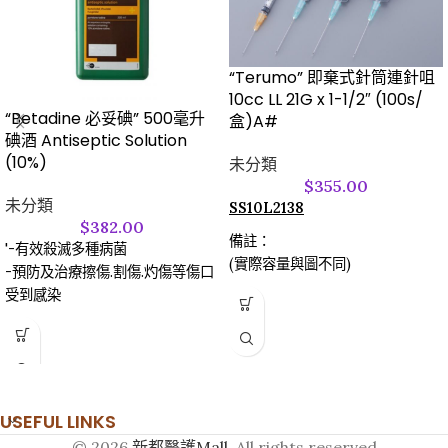
“Terumo” 即棄式針筒連針咀
10cc LL 21G x 1-1/2″ (100s/
“Betadine 必妥碘” 500毫升
盒)A#
碘酒 Antiseptic Solution
(10%)
未分類
$
355.00
未分類
SS10L2138
$
382.00
備註：
'-有效殺滅多種病菌
(實際容量與圖不同)
-預防及治療擦傷.割傷.灼傷等傷口
受到感染
USEFUL LINKS
© 2026
新都醫護Mall
. All rights reserved