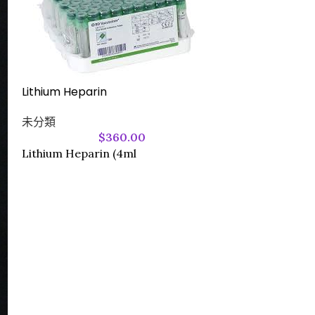
Lithium Heparin
未分類
$
360.00
Lithium Heparin (4ml
Spinal Needl
1/2″
未分類
405257