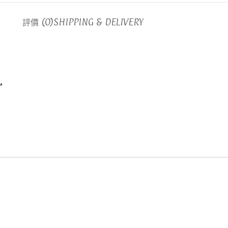
評價 (0)
SHIPPING & DELIVERY
”