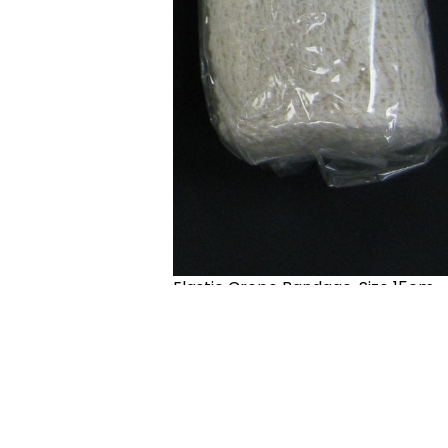
Elastic Crepe Bandage, Size 15cm
(6”) x 4.5m B# JI013
未分類
$
21.00
JI013 Elastic Crepe Bandage, Size
15cm (6”) x 4.5m
強力彈性繃帶