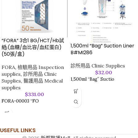
“FORA” 3合1 BG/HCT/Hb試
1,500ml “Bag” Suction Liner
紙 (血糖/血比容/血紅蛋白)
B#MI286
(50張/盒)
診所用品 Clinic Supplies
FORA
,
檢驗用品 Inspection
$
32.00
supplies
,
診所用品 Clinic
1,500ml “Bag” Suctio
Supplies
,
醫護用品 Medical
supplies
$
331.00
FORA-00003 “FO
USEFUL LINKS