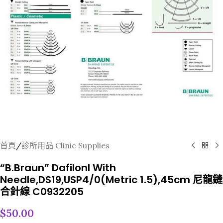
首頁
/
診所用品 Clinic Supplies
“B.Braun” Dafilonl With
Needle,DS19,USP4/0(Metric 1.5),45cm 尼龍鏠
合針線 C0932205
$
50.00